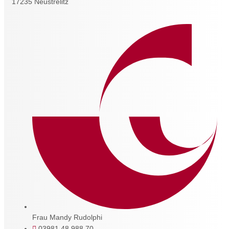
17235 Neustrelitz
Frau Mandy Rudolphi
03981 48 988 70