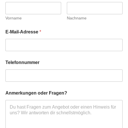
Vorname
Nachname
A
E-Mail-Adresse
*
n
m
e
r
k
u
Telefonnummer
n
g
e
n
*
Anmerkungen oder Fragen?