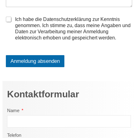
D
Ich habe die Datenschutzerklärung zur Kenntnis
a
genommen. Ich stimme zu, dass meine Angaben und
t
Daten zur Verarbeitung meiner Anmeldung
e
elektronisch erhoben und gespeichert werden.
n
s
c
h
Anmeldung absenden
u
t
z
*
Kontaktformular
Name
Telefon