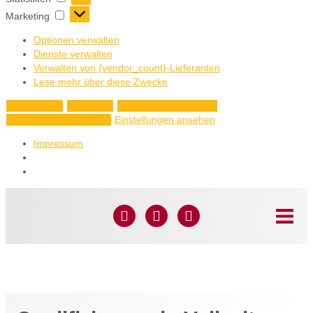
Marketing
Optionen verwalten
Dienste verwalten
Verwalten von {vendor_count}-Lieferanten
Lese mehr über diese Zwecke
Akzeptieren
Ablehnen
Einstellungen ansehen
Einstellungen ansehen
Einstellungen speichern
Impressum
Startseite
»
Angebote
»
Betreuungsassistenz in
Pflegeeinrichtungen
Betreuungsassistenz in
Pflegeeinrichtungen
Fortbildung