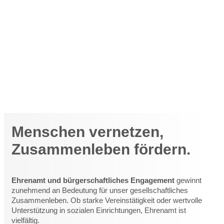
Startseite
»
Ehrenamt
Wir sind überzeugt: Engagement und ehrenamtliche
Tätigkeiten geben unserem gesellschaftlichen
Zusammenleben Halt.
Freiwilligenagentur
MitMachZentrale
Mecklenburgische
Seenplatte
Menschen vernetzen,
Zusammenleben fördern.
Ehrenamt und b
ürgerschaftliches Engagement
gewinnt
zunehmend an Bedeutung für unser gesellschaftliches
Zusammenleben. Ob starke Vereinstätigkeit oder wertvolle
Unterstützung in sozialen Einrichtunge
n
, Ehrenamt ist
vielfältig.