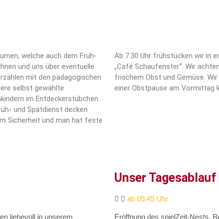
räumen, welche auch dem Früh-
Ab 7:30 Uhr frühstücken wir in 
hnen und uns über eventuelle
„Café Schaufenster“. Wir achte
 erzählen mit den pädagogischen
frischem Obst und Gemüse. Wir fr
dere selbst gewählte
einer Obstpause am Vormittag ka
itakindern im Entdeckerstübchen
rüh- und Spätdienst decken
rn Sicherheit und man hat feste
Unser Tagesablauf 
ab 05:45 Uhr
n liebevoll in unserem
Eröffnung des spielZeit-Nests, 