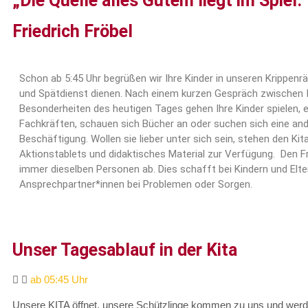
„Die Quelle alles Gutem liegt im Spiel.“
Friedrich Fröbel
Schon ab 5:45 Uhr begrüßen wir Ihre Kinder in unseren Krippen
und Spätdienst dienen. Nach einem kurzen Gespräch zwischen I
Besonderheiten des heutigen Tages gehen Ihre Kinder spielen,
Fachkräften, schauen sich Bücher an oder suchen sich eine an
Beschäftigung.
Wollen sie lieber unter sich sein, stehen den K
Aktionstablets und didaktisches Material zur Verfügung.
Den F
immer dieselben Personen ab. Dies schafft bei Kindern und Elte
Ansprechpartner*innen bei Problemen oder Sorgen.
Unser Tagesablauf in der Kita
ab 05:45 Uhr
Unsere KITA öffnet, unsere Schützlinge kommen zu uns und werde