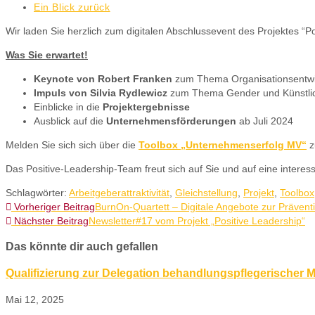
Ein Blick zurück
Wir laden Sie herzlich zum digitalen Abschlussevent des Projektes 
Was Sie erwartet!
Keynote von Robert Franken
zum Thema Organisationsentwi
Impuls von Silvia Rydlewicz
zum Thema Gender und Künstliche
Einblicke in die
Projektergebnisse
Ausblick auf die
Unternehmensförderungen
ab Juli 2024
Melden Sie sich sich über die
Toolbox „Unternehmenserfolg MV“
z
Das Positive-Leadership-Team freut sich auf Sie und auf eine interes
Schlagwörter
:
Arbeitgeberattraktivität
,
Gleichstellung
,
Projekt
,
Toolbox
Vorheriger Beitrag
BurnOn-Quartett – Digitale Angebote zur Prävent
Nächster Beitrag
Newsletter#17 vom Projekt „Positive Leadership“
Das könnte dir auch gefallen
Qualifizierung zur Delegation behandlungspflegerische
Mai 12, 2025