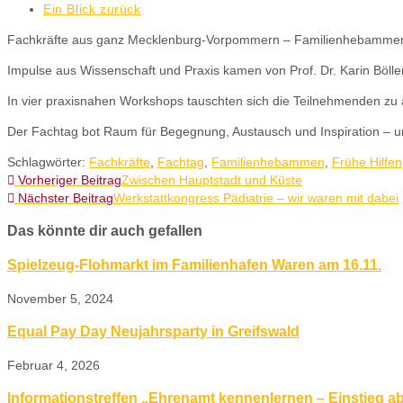
Ein Blick zurück
Fachkräfte aus ganz Mecklenburg-Vorpommern – Familienhebammen, F
Impulse aus Wissenschaft und Praxis kamen von Prof. Dr. Karin Böll
In vier praxisnahen Workshops tauschten sich die Teilnehmenden zu a
Der Fachtag bot Raum für Begegnung, Austausch und Inspiration – un
Schlagwörter
:
Fachkräfte
,
Fachtag
,
Familienhebammen
,
Frühe Hilfen
Vorheriger Beitrag
Zwischen Hauptstadt und Küste
Nächster Beitrag
Werkstattkongress Pädiatrie – wir waren mit dabei
Das könnte dir auch gefallen
Spielzeug-Flohmarkt im Familienhafen Waren am 16.11.
November 5, 2024
Equal Pay Day Neujahrsparty in Greifswald
Februar 4, 2026
Informationstreffen „Ehrenamt kennenlernen – Einstieg ab